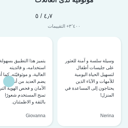
٤٫٧ / ٥
٣٬٤٠٠+ التقييمات
وسيلة سلسة و آمنة للعثور
يتميز هذا التطبيق بسهولة
على جليسات أطفال
استخدامه، و فائديته
لتسهيل الحياة اليومية
العالية، و موثوقيّته. كما أن
للأمهات و الآباء الذين
يضم العديد من أنظمة
يحتاجون إلى المساعدة في
الأمان و فحص الهوية التي
المنزل!
تمنح المستخدم شعورًا
بالثقة و الاطمئنان.
Giovanna
Nerina