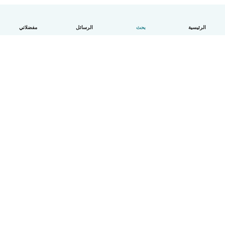
الرئيسية
بحث
الرسائل
مفضلاتي
العربية
آلية العمل
مساعدة
الشروط و الخصوصية
الأسعار
تفاصيل الشركة
Babysits للشركات
معايير المجتمع
© Babysits B.V.