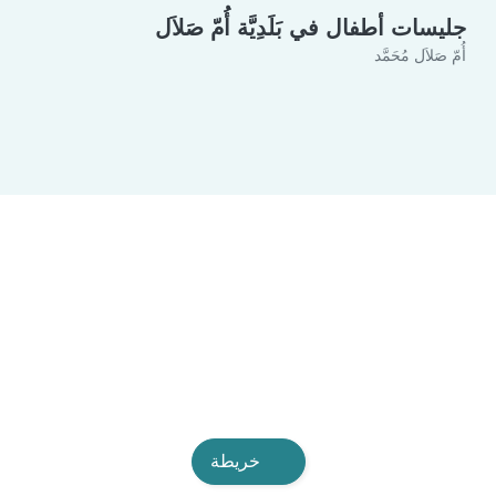
جليسات أطفال في بَلَدِيَّة أُمّ صَلاَل
أُمّ صَلاَل مُحَمَّد
خريطة