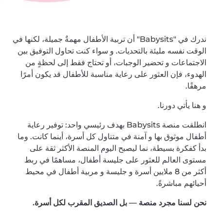
ندرك في "Babysits" أن تربية الأطفال مهمةٌ جميلة، لكنها في
الوقت نفسه مليئة بالتحديات. و سواء كنت تحاول التوفيق بين
الاجتماعات و تحضير الوجبات، أو تحتاج فقط إلى لحظةٍ من
الهدوء، فإن العثور على رعاية مناسبة للأطفال قد يكون أمرًا
مرهقًا.
و هنا يأتي دورنا.
انطلقت منصة Babysits بهدف رئيسي واحد: توفير رعاية
أطفال موثوق بها و آمنة في متناول كل أسرة، أينما كانت. وما
بدأ كفكرة بسيطة، نما ليصبح اليوم المنصة الأكثر ثقة على
مستوى العالم للعثور على جليسة أطفال، مساهمًا في ربط
أكثر من 8 ملايين أسرة و جليسة و مربية أطفال في محيط
أحيائهم مباشرةً.
نحن لسنا مجرد منصة — بل الصديق المقرب لكل أسرة.