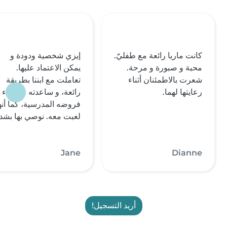
كانت ماريا رائعة مع طفليّ.
إيزي شخصية ودودة و
محبة و صبورة و مرحة.
يمكن الاعتماد عليها.
شعرت بالاطمئنان أثناء
تعاملت مع ابننا بطريقة
رعايتها لهما.
رائعة، و ساعدته في أداء
فروضه المدرسية، كما أنه
لعبت معه. نوصي بها بشدة
Jane
Dianne
أريد التسجيل!