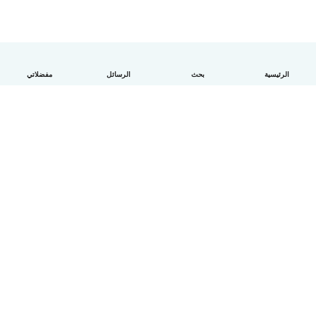
الرئيسية
بحث
الرسائل
مفضلاتي
العربية
آلية العمل
مساعدة
الشروط و الخصوصية
الأسعار
تفاصيل الشركة
Babysits للشركات
معايير المجتمع