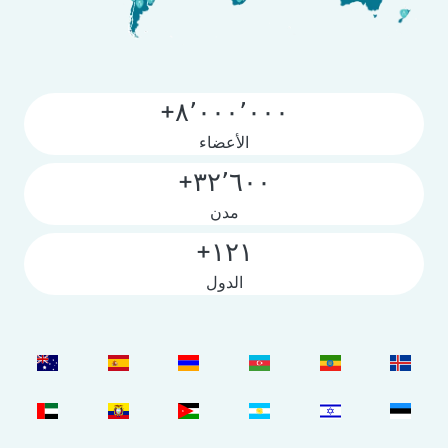
٨٬٠٠٠٬٠٠٠+
الأعضاء
٣٢٬٦٠٠+
مدن
١٢١+
الدول