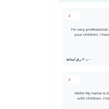
2
I'm very professional 
your children. I ha
children of all age
3
Hello! My name is A
with children. I h
with kids of differe