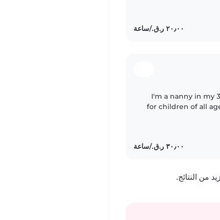
I'm a nanny in my 3
for children of all ag
making kids laugh. I
 من النتائج.