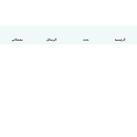
الرئيسية
بحث
الرسائل
مفضلاتي
العربية
آلية العمل
مساعدة
الشروط و الخصوصية
الأسعار
تفاصيل الشركة
Babysits للشركات
معايير المجتمع