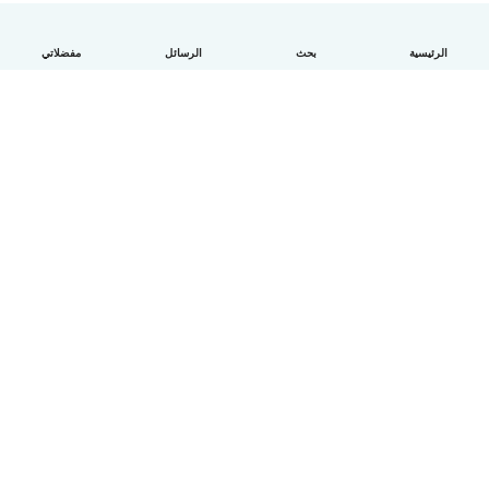
الرئيسية
بحث
الرسائل
مفضلاتي
العربية
آلية العمل
مساعدة
الشروط و الخصوصية
الأسعار
تفاصيل الشركة
Babysits للشركات
معايير المجتمع
© Babysits B.V.