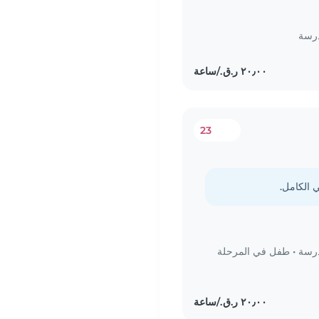
درسة
23
درسة
•
طفل في المرحلة