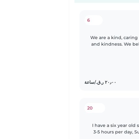
6
We are a kind, caring
and kindness. We bel
fairness and apprecia
20
I have a six year old
3-5 hours per day, S
Doha so I need some