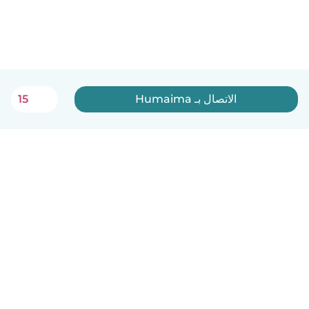
الاتصال بـ Humaima
15
العربية
آلية العمل
مساعدة
الشروط و الخصوصية
الأسعار
تفاصيل الشركة
Babysits للشركات
معايير المجتمع