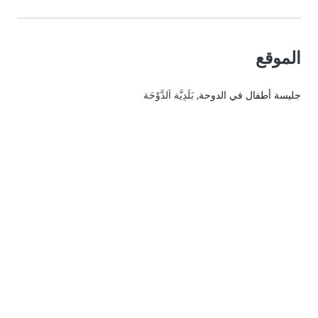
الموقع
جليسة أطفال في الدوحة
, بَلَدِيَّة اَلدَّوْحَة