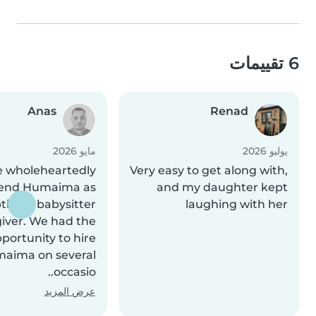
6 تقييمات
Anas
Renad
يوليو 2026
مايو 2026
 wholeheartedly
Very easy to get along with,
nd Humaima as
and my daughter kept
tional babysitter
laughing with her
iver. We had the
portunity to hire
aima on several
occasio..
عرض المزيد