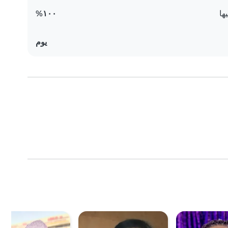
ها
١٠٠%
يوم