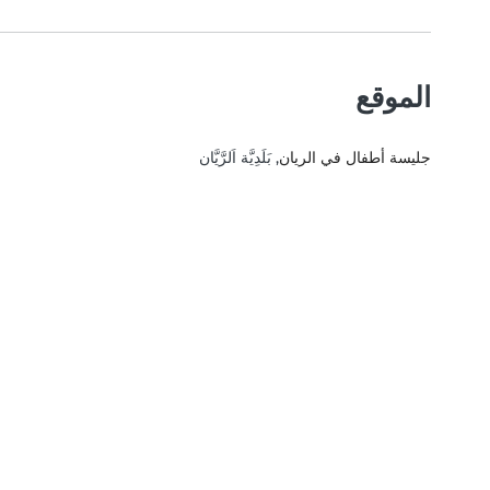
الموقع
جليسة أطفال في الريان
, بَلَدِيَّة اَلرَّيَّان