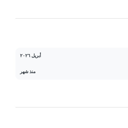
أبريل ٢٠٢٦
منذ شهر