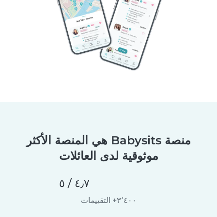
منصة Babysits هي المنصة الأكثر
موثوقية لدى العائلات
٤٫٧ / ٥
٣٬٤٠٠+ التقييمات