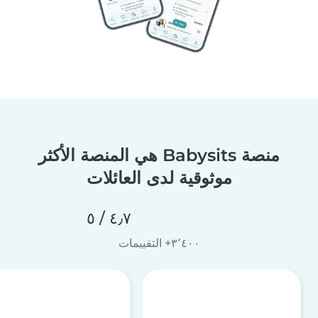
منصة Babysits هي المنصة الأكثر
موثوقية لدى العائلات
٤٫٧ / ٥
٣٬٤٠٠+ التقييمات