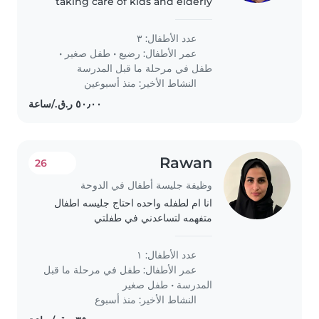
taking care of kids and elderly
people. Am very
energetic,honest,trustworthy,
عدد الأطفال: ٣
caring and passionate about my
عمر الأطفال:
رضيع
•
طفل صغير
•
work.
طفل في مرحلة ما قبل المدرسة
النشاط الأخير: منذ أسبوعين
Rawan
26
وظيفة جليسة أطفال في الدوحة
انا ام لطفله واحده احتاج جليسه اطفال
متفهمه لتساعدني في طفلتي
عدد الأطفال: ١
عمر الأطفال:
طفل في مرحلة ما قبل
المدرسة
•
طفل صغير
النشاط الأخير: منذ أسبوع