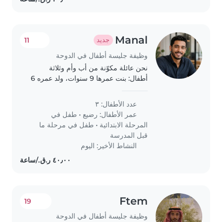
Manal
11
جديد
وظيفة جليسة أطفال في الدوحة
نحن عائلة مكوّنة من أب وأم وثلاثة
أطفال: بنت عمرها 9 سنوات، ولد عمره 6
سنوات، وبنت صغيرة عمرها 10 أشهر.
نحتاج ناني بالساعة للمساعدة في رعاية
عدد الأطفال: ٣
الأطفال، خصوصًا الصغيرة، واللعب معهم
عمر الأطفال:
رضيع
•
طفل في
ومتابعتهم..
المرحلة الابتدائية
•
طفل في مرحلة ما
قبل المدرسة
النشاط الأخير: اليوم
Ftem
19
وظيفة جليسة أطفال في الدوحة