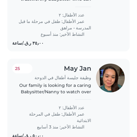
take care of our 2 boys, a 1 year
old and a 3 year old. We need a
عدد الأطفال: ٢
babysitter who is comfortable
عمر الأطفال:
طفل في مرحلة ما قبل
with pets and doing some..
المدرسة
•
مراهق
النشاط الأخير: منذ أسبوع
May Jan
25
وظيفة جليسة أطفال في الدوحة
Our family is looking for a caring
Babysitter/Nanny to watch over
our two school-age children my
daughter is 10 years old and my
عدد الأطفال: ٢
son is 6 years old. We need
عمر الأطفال:
طفل في المرحلة
someone who's happy to..
الابتدائية
النشاط الأخير: منذ 3 أسابيع