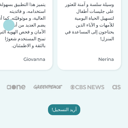
وسيلة سلسة و آمنة للعثور
يتميز هذا التطبيق بسهولة
على جليسات أطفال
استخدامه، و فائديته
لتسهيل الحياة اليومية
العالية، و موثوقيّته. كما أن
للأمهات و الآباء الذين
يضم العديد من أنظمة
يحتاجون إلى المساعدة في
الأمان و فحص الهوية التي
المنزل!
تمنح المستخدم شعورًا
بالثقة و الاطمئنان.
Giovanna
Nerina
أريد التسجيل!