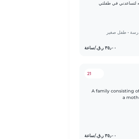
مه لتساعدني في طفلتي
درسة
•
طفل صغير
21
سرة مكونة من ام واب وطفلة عمر ٠ شهور A family consisting of
a mothe