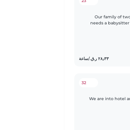
23
Our family of tw
needs a babysitter
light chores. We'd 
32
We are into hotel 