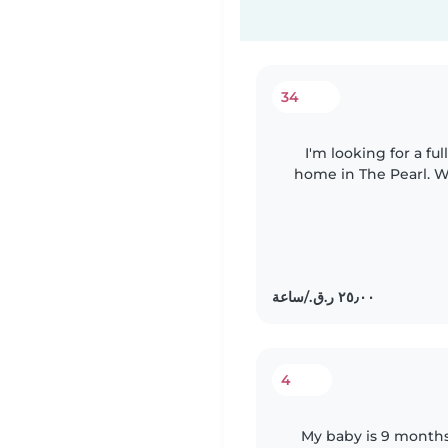
34
I'm looking for a fu
home in The Pearl. We 
months. I'm l
4
My baby is 9 months