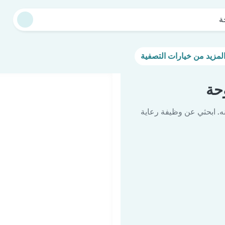
ة
حة
ه. ابحثي عن وظيفة رعاية