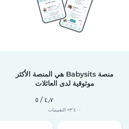
منصة Babysits هي المنصة الأكثر
موثوقية لدى العائلات
٤٫٧ / ٥
٣٬٤٠٠+ التقييمات