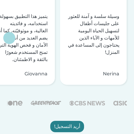
وسيلة سلسة و آمنة للعثور
يتميز هذا التطبيق بسهولة
على جليسات أطفال
استخدامه، و فائديته
لتسهيل الحياة اليومية
العالية، و موثوقيّته. كما أن
للأمهات و الآباء الذين
يضم العديد من أنظمة
يحتاجون إلى المساعدة في
الأمان و فحص الهوية التي
المنزل!
تمنح المستخدم شعورًا
بالثقة و الاطمئنان.
Giovanna
Nerina
أريد التسجيل!