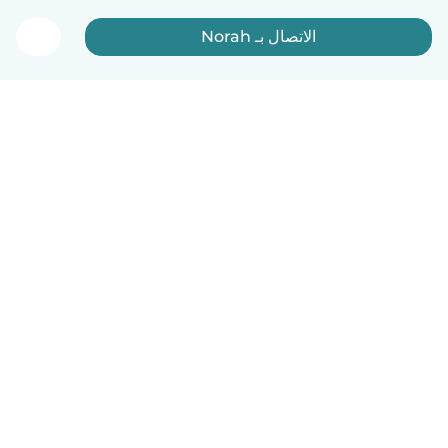
الاتصال بـ Norah
العربية
آلية العمل
مساعدة
الشروط و الخصوصية
الأسعار
تفاصيل الشركة
Babysits للشركات
معايير المجتمع
© Babysits B.V.