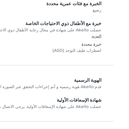
الخبرة مع فئات عمرية محددة
رضيع
خبرة مع الأطفال ذوي الاحتياجات الخاصة
حصلت Akello على شهادة في مجال رعاية الأطفال ذوي الاحتياجات الخاصة. تواصل مع Akello مباشرةً للتحقق من الشهادات.
المزيد
خبرة محددة
اضطراب طيف التوحد (ASD)
الهوية الرسمية
قدم Akello هوية رسمية و أتم إجراءات التحقق عبر الصورة الشخصية.
شهادة الإسعافات الأولية
حصلت Akello على شهادة الإسعافات الأولية. يرجى الاتصال ب Akello مباشرة للتحققِ من الشهادات.