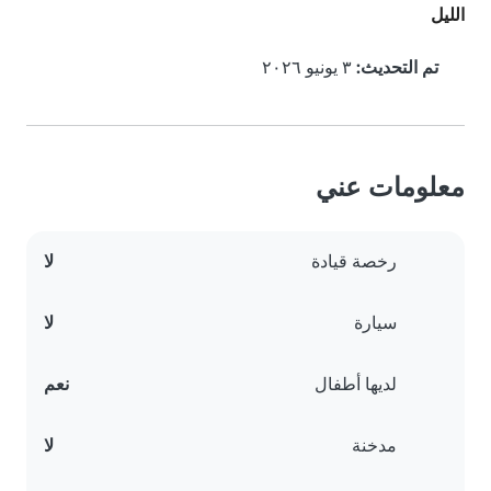
الليل
تم التحديث:
٣ يونيو ٢٠٢٦
معلومات عني
رخصة قيادة
لا
سيارة
لا
لديها أطفال
نعم
مدخنة
لا