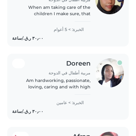
When am taking care of the
children I make sure, that
everything is 100% right
الخبرة: > 5 أعوام
Doreen
مربية أطفال في الدوحة
Am hardworking, passionate,
loving, caring and with high
integrity. Am ready to work with
any family that will welcome me.
الخبرة: > عامين
I love children and am
passionate about children. Will
be..