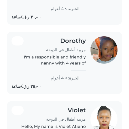
supervision from my what I
الخبرة: > 4 أعوام
prefer is respect to each jobless
kindly consider me..thank you
Dorothy
مربية أطفال في الدوحة
I'm a responsible and friendly
nanny with 4 years of
experience caring for
gradeschoolers and toddlers. I'm
الخبرة: > 4 أعوام
comfortable with pets, chores,
and helping with homework. I
also enjoy playing..
Violet
مربية أطفال في الدوحة
Hello, My name is Violet Atieno