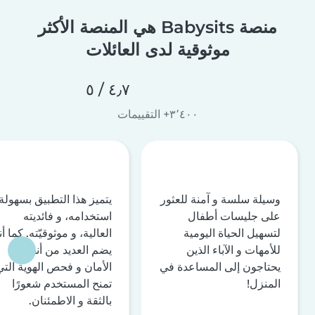
منصة Babysits هي المنصة الأكثر
موثوقية لدى العائلات
٤٫٧ / ٥
٣٬٤٠٠+ التقييمات
وسيلة سلسة و آمنة للعثور
يتميز هذا التطبيق بسهولة
على جليسات أطفال
استخدامه، و فائديته
لتسهيل الحياة اليومية
العالية، و موثوقيّته. كما أن
للأمهات و الآباء الذين
يضم العديد من أنظمة
يحتاجون إلى المساعدة في
الأمان و فحص الهوية التي
المنزل!
تمنح المستخدم شعورًا
بالثقة و الاطمئنان.