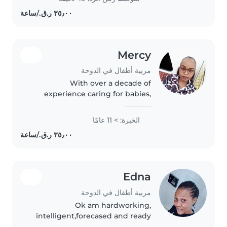
have a valid qatar..
Mercy
مربية أطفال في الدوحة
With over a decade of
experience caring for babies,
toddlers, and preschoolers, I
bring a wealth of knowledge
الخبرة: > 11 عامًا
and a nurturing approach to my
role as a nanny. As a parent
myself, I..
Edna
مربية أطفال في الدوحة
Ok am hardworking,
intelligent,forecased and ready
to do my work without any