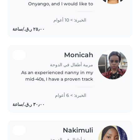
Onyango, and I would like to
apply for a Babysitter or
Housekeeper position. I am a
الخبرة: > 10 أعوام
responsible, trustworthy, and
hardworking person with
experience..
Monicah
مربية أطفال في الدوحة
As an experienced nanny in my
mid-40s, I have a proven track
record of providing exceptional
care to children, especially
الخبرة: > 6 أعوام
preschoolers. With 6 years of
hands-on experience, I am well-
versed..
Nakimuli
مربية أطفال في الدوحة