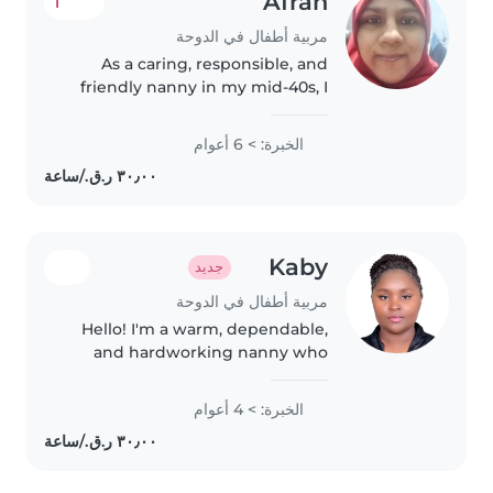
Afran
1
مربية أطفال في الدوحة
As a caring, responsible, and
friendly nanny in my mid-40s, I
have 6 years of experience
working with teenagers. I'm
الخبرة: > 6 أعوام
fluent in Arabic, Malay, Sinhalese,
and Tamil, allowing me to
connect..
Kaby
جديد
مربية أطفال في الدوحة
Hello! I'm a warm, dependable,
and hardworking nanny who
genuinely enjoys creating a safe,
happy, and organized home. I'm
الخبرة: > 4 أعوام
patient, kind, and attentive, with
a natural ability to connect..