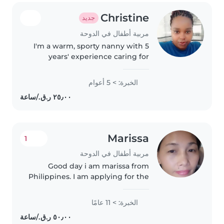
Christine
جديد
مربية أطفال في الدوحة
I'm a warm, sporty nanny with 5
years' experience caring for
babies up to school-age children,
including kids with anxiety.
الخبرة: > 5 أعوام
Comfortable feeding, playing,
and keeping little ones
engaged..
Marissa
1
مربية أطفال في الدوحة
Good day i am marissa from
Philippines. I am applying for the
position of all-around helper. I
have several years of experience
الخبرة: > 11 عامًا
in household work, including
cleaning, cooking, laundry,..