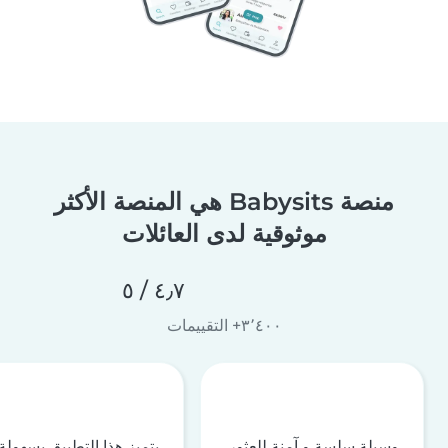
منصة Babysits هي المنصة الأكثر
موثوقية لدى العائلات
٤٫٧ / ٥
٣٬٤٠٠+ التقييمات
وسيلة سلسة و آمنة للعثور
يتميز هذا التطبيق بسهولة