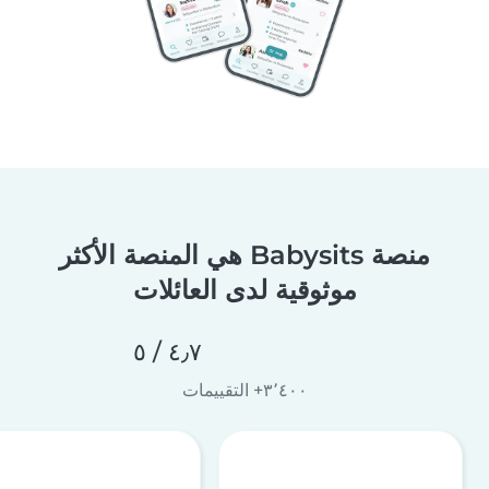
منصة Babysits هي المنصة الأكثر
موثوقية لدى العائلات
٤٫٧ / ٥
٣٬٤٠٠+ التقييمات