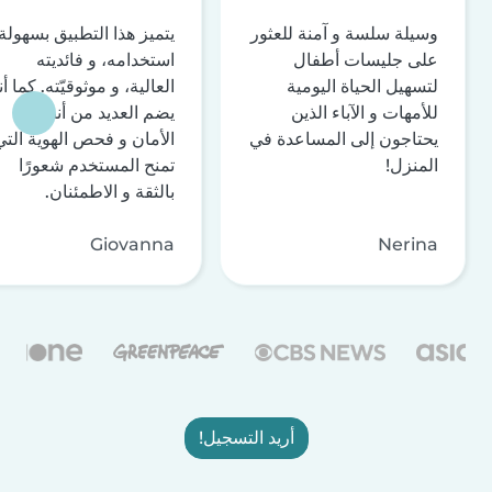
وسيلة سلسة و آمنة للعثور
يتميز هذا التطبيق بسهولة
على جليسات أطفال
استخدامه، و فائديته
لتسهيل الحياة اليومية
العالية، و موثوقيّته. كما أن
للأمهات و الآباء الذين
يضم العديد من أنظمة
يحتاجون إلى المساعدة في
الأمان و فحص الهوية التي
المنزل!
تمنح المستخدم شعورًا
بالثقة و الاطمئنان.
Giovanna
Nerina
أريد التسجيل!