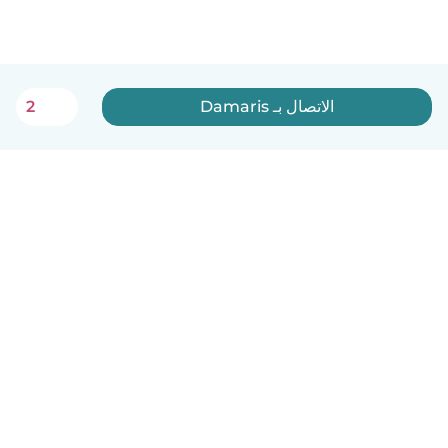
الاتصال بـ Damaris
2
العربية
آلية العمل
مساعدة
الشروط و الخصوصية
الأسعار
تفاصيل الشركة
Babysits للشركات
معايير المجتمع