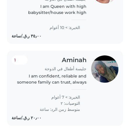
I am Queen with high
babysitter/house work high
experience. Also very honest,
hard working, loving and
الخبرة: > 10 أعوام
enthusiastic. Children come first
in my work. I have first. Aids kills.I
dont..
Aminah
1
جليسة أطفال في الدوحة
I am confident, reliable and
someone family can trust, always
maintain a positive attitude ,a
professional approach and a
الخبرة: > 7 أعوام
warm presence that help
التوصيات: ٢
children feel relaxed around
متوسط زمن الرد: ساعة
me.I..