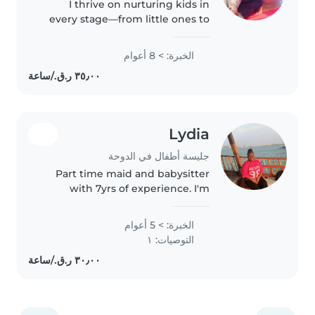
I thrive on nurturing kids in
every stage—from little ones to
teens! With eight years of joyful
childcare experience and a heart
الخبرة: > 8 أعوام
full of patience, my toolkit
includes drawing, games,..
Lydia
جليسة أطفال في الدوحة
Part time maid and babysitter
with 7yrs of experience. I'm
fluent in English and I love
working with children of all
الخبرة: > 5 أعوام
ages. I enjoy drawing, reading,
التوصيات: ١
playing music, and games with
kids...