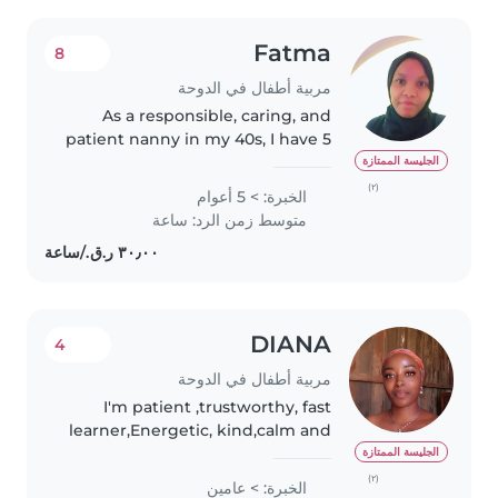
Fatma
8
مربية أطفال في الدوحة
As a responsible, caring, and
patient nanny in my 40s, I have 5
years of experience working
الجليسة الممتازة
with toddlers, preschoolers, and
(٢)
الخبرة: > 5 أعوام
grade-schoolers. I'm fluent in
متوسط زمن الرد: ساعة
both Arabic and English,..
DIANA
4
مربية أطفال في الدوحة
I'm patient ,trustworthy, fast
learner,Energetic, kind,calm and
reliable. Have valid QID. Married
الجليسة الممتازة
and have a daughter. I am ready
(٢)
الخبرة: > عامين