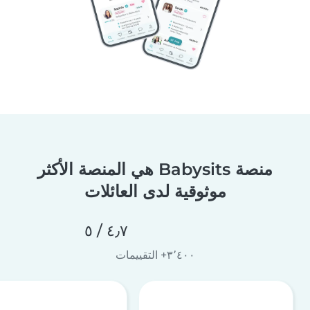
منصة Babysits هي المنصة الأكثر
موثوقية لدى العائلات
٤٫٧ / ٥
٣٬٤٠٠+ التقييمات