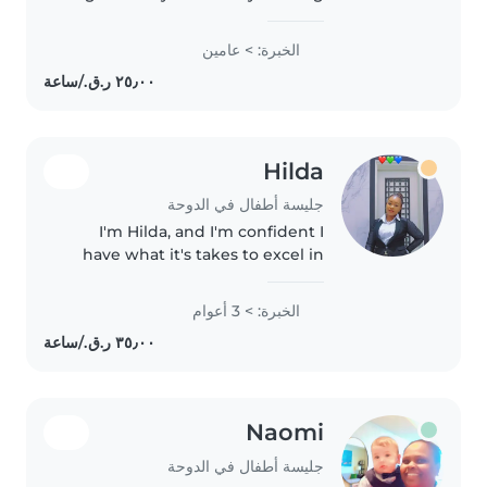
and responsible babysitter. I love
children and am patient , gentle
الخبرة: > عامين
and attentive to details
concerning kids ensuring they
are..
Hilda
جليسة أطفال في الدوحة
I'm Hilda, and I'm confident I
have what it's takes to excel in
the role and to add value to your
family. I'm dynamic, self
الخبرة: > 3 أعوام
discipline, flexible and
trustworth person, who works..
Naomi
جليسة أطفال في الدوحة