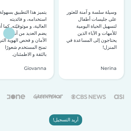
وسيلة سلسة و آمنة للعثور
يتميز هذا التطبيق بسهولة
على جليسات أطفال
استخدامه، و فائديته
لتسهيل الحياة اليومية
العالية، و موثوقيّته. كما أن
للأمهات و الآباء الذين
يضم العديد من أنظمة
يحتاجون إلى المساعدة في
الأمان و فحص الهوية التي
المنزل!
تمنح المستخدم شعورًا
بالثقة و الاطمئنان.
Giovanna
Nerina
أريد التسجيل!